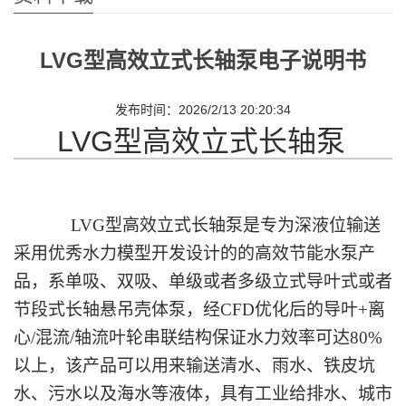
LVG型高效立式长轴泵电子说明书
发布时间：2026/2/13 20:20:34
LVG型高效立式长轴泵
L
VG
型
高效
立式长轴泵
是专为深液位输送
采用优秀水力模型开发设计的
的
高效
节能
水泵产
品
，
系单吸、双吸、单级或者多级立式导叶式或者
节段式
长轴
悬吊壳体泵，
经CFD优化后的‌导叶+离
心/混流/轴流叶轮串联‌结构保证水力效率可达‌80%
以上‌，
该产品可以用来输送
清水、雨水、铁皮坑
水、污水以及海水等
液体，具有工业给排水、城市