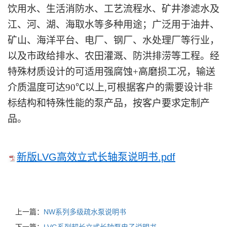
饮用水、生活消防水、工艺流程水、矿井渗滤水及
江、河、湖、海取水等多种用途；广泛用于
油井、
矿山、海洋平台
、
电厂、钢厂、水处理厂等
行业
，
以及市政给排水、农田灌溉、防洪排涝等工程。
经
特殊
材质
设计的
可适用强腐蚀+高磨损工况，
输送
介质温度可达90℃
以上,
可根据客户的需要设计非
标结构和特殊性能的泵产品
，
按客户要求定制产
品。
新版LVG高效立式长轴泵说明书.pdf
上一篇：
NW系列多级疏水泵说明书