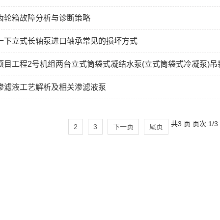
齿轮箱故障分析与诊断策略
一下立式长轴泵进口轴承常见的损坏方式
义项目工程2号机组两台立式筒袋式凝结水泵(立式筒袋式冷凝泵)吊
渗滤液工艺解析及相关渗滤液泵
共3 页 页次:1/3
2
3
下一页
尾页