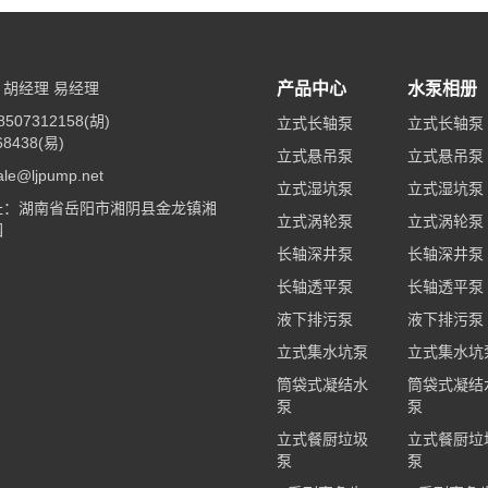
胡经理 易经理
产品中心
水泵相册
507312158(胡)
立式长轴泵
立式长轴泵
68438(易)
立式悬吊泵
立式悬吊泵
e@ljpump.net
立式湿坑泵
立式湿坑泵
址：湖南省岳阳市湘阴县金龙镇湘
立式涡轮泵
立式涡轮泵
园
长轴深井泵
长轴深井泵
长轴透平泵
长轴透平泵
液下排污泵
液下排污泵
立式集水坑泵
立式集水坑
筒袋式凝结水
筒袋式凝结
泵
泵
立式餐厨垃圾
立式餐厨垃
泵
泵