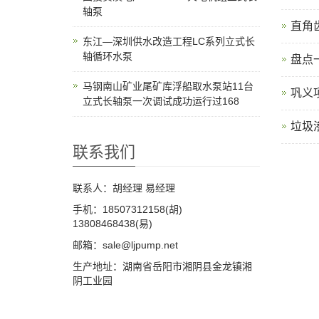
轴泵
直角
东江—深圳供水改造工程LC系列立式长
轴循环水泵
盘点
马钢南山矿业尾矿库浮船取水泵站11台
​巩
立式长轴泵一次调试成功运行过168
垃圾
联系我们
联系人：胡经理 易经理
手机：18507312158(胡)
13808468438(易)
邮箱：sale@ljpump.net
生产地址：湖南省岳阳市湘阴县金龙镇湘
阴工业园