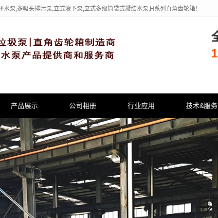
环水泵,多吸头排污泵,立式液下泵,立式多级筒袋式凝结水泵,H系列直角齿轮箱！
1
产品展示
公司相册
行业应用
技术&服务