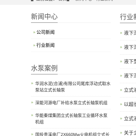
新闻中心
行业
公司新闻
液下
行业新闻
液下
液下
水泵案例
液下
华润水泥(合浦)有限公司尾库浮动式取水
泵站立式长轴泵
立式
深能河源电厂补给水泵立式长轴泵机组
以‌
华能秦煤集团立式长轴泵工业循环水泵
立式
机组
关于
国投贵溪电厂2X660Mw火电机组立式长