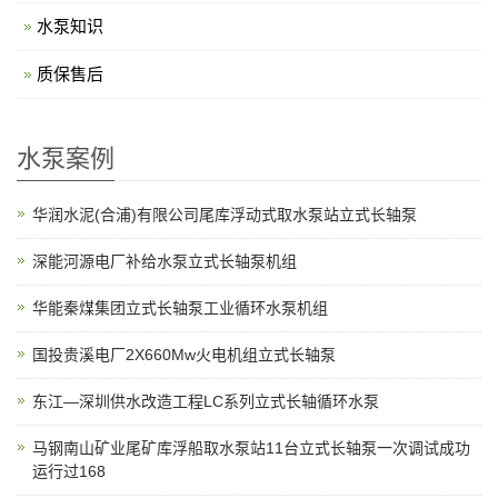
水泵知识
质保售后
水泵案例
华润水泥(合浦)有限公司尾库浮动式取水泵站立式长轴泵
深能河源电厂补给水泵立式长轴泵机组
华能秦煤集团立式长轴泵工业循环水泵机组
国投贵溪电厂2X660Mw火电机组立式长轴泵
东江—深圳供水改造工程LC系列立式长轴循环水泵
马钢南山矿业尾矿库浮船取水泵站11台立式长轴泵一次调试成功
运行过168