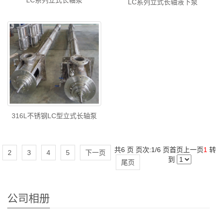
LC系列立式长轴液下泵
316L不锈钢LC型立式长轴泵
共6 页 页次:1/6 页
首页
上一页
1
转
2
3
4
5
下一页
到
尾页
公司相册