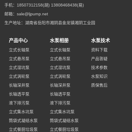
手机：18507312158(胡) 13808468438(易)
邮箱：sale@ljpump.net
生产地址：湖南省岳阳市湘阴县金龙镇湘阴工业园
产品中心
水泵相册
水泵技术
立式长轴泵
立式长轴泵
资料下载
立式悬吊泵
立式悬吊泵
产品答疑
立式湿坑泵
立式湿坑泵
技术参数
立式涡轮泵
立式涡轮泵
水泵知识
长轴深井泵
长轴深井泵
质保售后
长轴透平泵
长轴透平泵
液下排污泵
液下排污泵
立式集水坑泵
立式集水坑泵
筒袋式凝结水泵
筒袋式凝结水泵
立式餐厨垃圾泵
立式餐厨垃圾泵