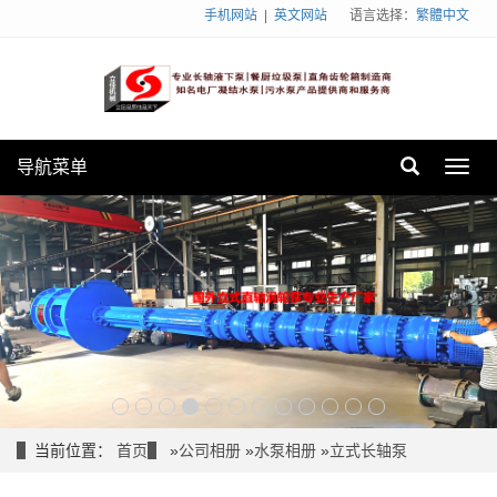
手机网站
|
英文网站
语言选择：
繁體中文
导航菜单
Toggl
navig
当前位置：
首页
»
公司相册
»
水泵相册
»
立式长轴泵