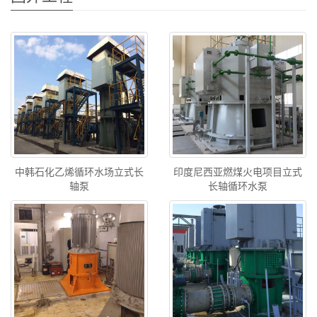
中韩石化乙烯循环水场立式长
印度尼西亚燃煤火电项目立式
轴泵
长轴循环水泵