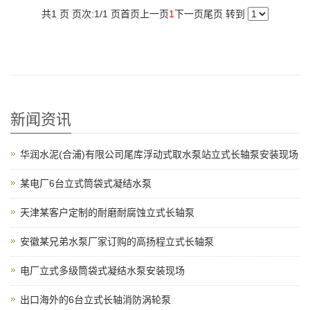
共1 页 页次:1/1 页
首页
上一页
1
下一页
尾页
转到
新闻资讯
华润水泥(合浦)有限公司尾库浮动式取水泵站立式长轴泵安装现场
某电厂6台立式筒袋式凝结水泵
天津某客户定制的耐磨耐腐蚀立式长轴泵
安徽某兄弟水泵厂家订购的高扬程立式长轴泵
电厂立式多级筒袋式凝结水泵安装现场
出口海外的6台立式长轴消防涡轮泵