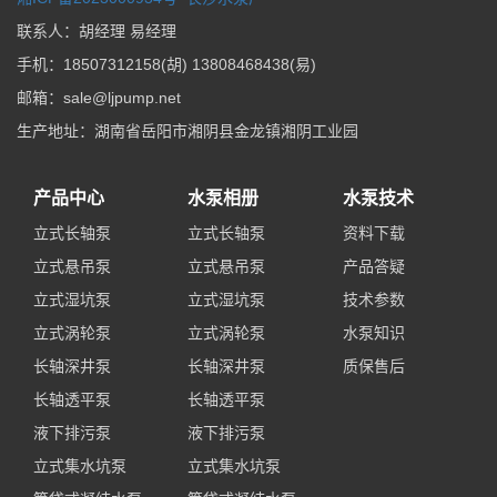
联系人：胡经理 易经理
手机：18507312158(胡) 13808468438(易)
邮箱：sale@ljpump.net
生产地址：湖南省岳阳市湘阴县金龙镇湘阴工业园
产品中心
水泵相册
水泵技术
立式长轴泵
立式长轴泵
资料下载
立式悬吊泵
立式悬吊泵
产品答疑
立式湿坑泵
立式湿坑泵
技术参数
立式涡轮泵
立式涡轮泵
水泵知识
长轴深井泵
长轴深井泵
质保售后
长轴透平泵
长轴透平泵
液下排污泵
液下排污泵
立式集水坑泵
立式集水坑泵