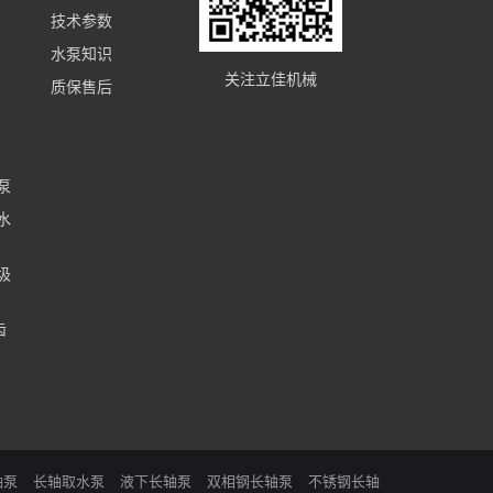
技术参数
水泵知识
关注立佳机械
质保售后
泵
水
圾
齿
轴泵
长轴取水泵
液下长轴泵
双相钢长轴泵
不锈钢长轴