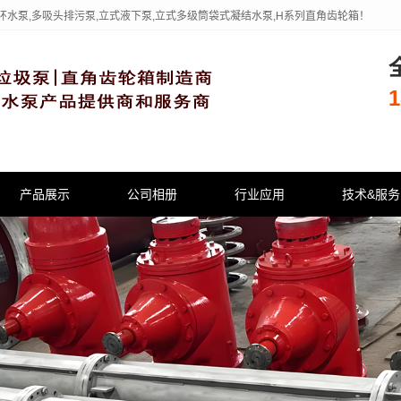
环水泵,多吸头排污泵,立式液下泵,立式多级筒袋式凝结水泵,H系列直角齿轮箱！
1
产品展示
公司相册
行业应用
技术&服务