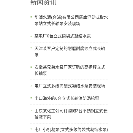
新闻资讯
华润水泥(合浦)有限公司尾库浮动式取水
泵站立式长轴泵安装现场
某电厂6台立式筒袋式凝结水泵
天津某客户定制的耐磨耐腐蚀立式长轴
泵
安徽某兄弟水泵厂家订购的高扬程立式
长轴泵
电厂立式多级筒袋式凝结水泵安装现场
出口海外的6台立式长轴消防涡轮泵
山东某化工公司订购的2台不锈钢立式长
轴液下泵
电厂小机凝泵(立式多级筒袋式凝结水泵)