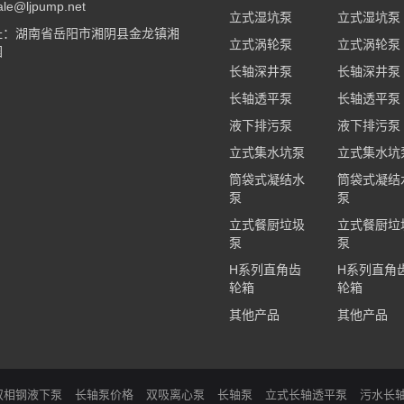
e@ljpump.net
立式湿坑泵
立式湿坑泵
址：湖南省岳阳市湘阴县金龙镇湘
立式涡轮泵
立式涡轮泵
园
长轴深井泵
长轴深井泵
长轴透平泵
长轴透平泵
液下排污泵
液下排污泵
立式集水坑泵
立式集水坑
筒袋式凝结水
筒袋式凝结
泵
泵
立式餐厨垃圾
立式餐厨垃
泵
泵
H系列直角齿
H系列直角
轮箱
轮箱
其他产品
其他产品
双相钢液下泵
长轴泵价格
双吸离心泵
长轴泵
立式长轴透平泵
污水长