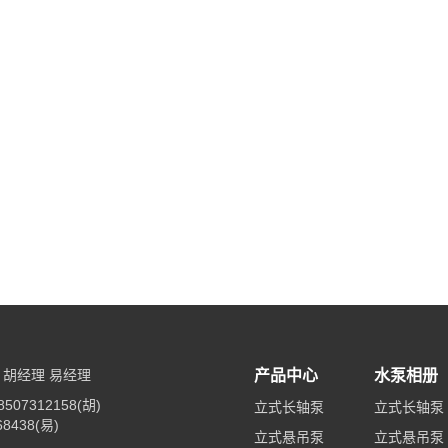
胡经理 易经理
产品中心
水泵相册
507312158(胡)
立式长轴泵
立式长轴泵
68438(易)
立式悬吊泵
立式悬吊泵