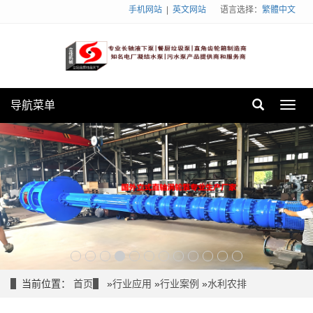
手机网站
|
英文网站
语言选择：
繁體中文
导航菜单
Toggl
navig
当前位置：
首页
»
行业应用
»
行业案例
»
水利农排