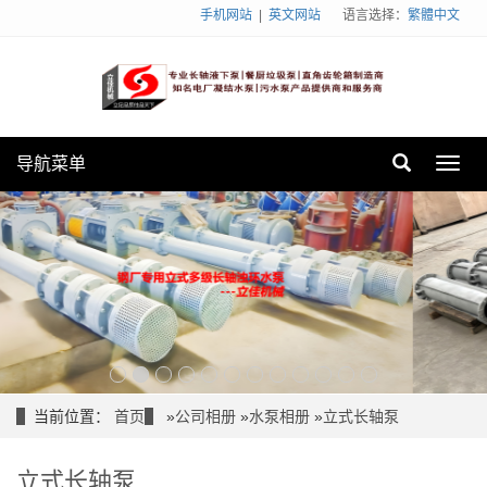
手机网站
|
英文网站
语言选择：
繁體中文
导航菜单
Toggl
navig
当前位置：
首页
»
公司相册
»
水泵相册
»
立式长轴泵
立式长轴泵