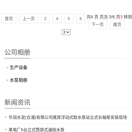
共6 页 页次:3/6 页
3
转到
首页
上一页
2
4
5
6
下一页
尾页
公司相册
生产设备
水泵相册
新闻资讯
华润水泥(合浦)有限公司尾库浮动式取水泵站立式长轴泵安装现场
某电厂6台立式筒袋式凝结水泵