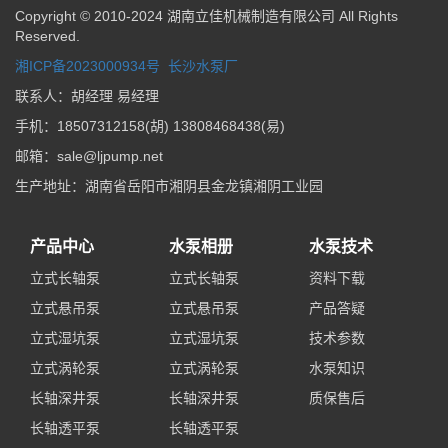
Copyright © 2010-2024 湖南立佳机械制造有限公司 All Rights
Reserved.
湘ICP备2023000934号
长沙水泵厂
联系人：胡经理 易经理
手机：18507312158(胡) 13808468438(易)
邮箱：sale@ljpump.net
生产地址：湖南省岳阳市湘阴县金龙镇湘阴工业园
产品中心
水泵相册
水泵技术
立式长轴泵
立式长轴泵
资料下载
立式悬吊泵
立式悬吊泵
产品答疑
立式湿坑泵
立式湿坑泵
技术参数
立式涡轮泵
立式涡轮泵
水泵知识
长轴深井泵
长轴深井泵
质保售后
长轴透平泵
长轴透平泵