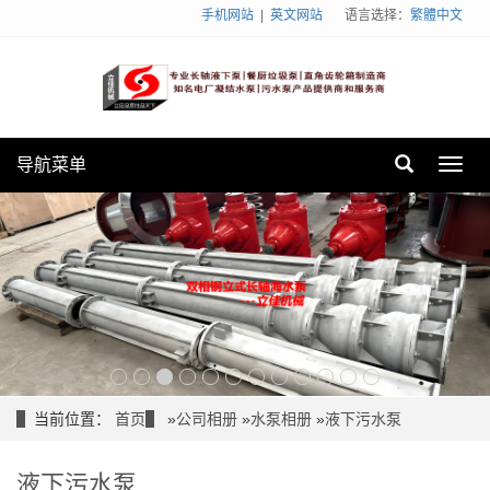
手机网站
|
英文网站
语言选择：
繁體中文
导航菜单
Toggl
navig
当前位置：
首页
»
公司相册
»
水泵相册
»
液下污水泵
液下污水泵