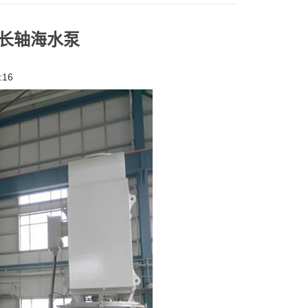
式长轴海水泵
:16