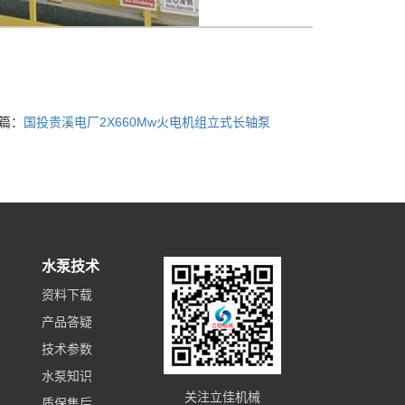
篇：
国投贵溪电厂2X660Mw火电机组立式长轴泵
水泵技术
资料下载
产品答疑
技术参数
水泵知识
关注立佳机械
质保售后