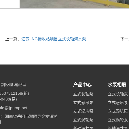
上一篇：
江苏LNG接收站项目立式长轴海水泵
下一
胡经理 易经理
产品中心
水泵相册
507312158(胡)
立式长轴泵
立式长轴泵
68438(易)
立式悬吊泵
立式悬吊泵
e@ljpump.net
立式湿坑泵
立式湿坑泵
址：湖南省岳阳市湘阴县金龙镇湘
立式涡轮泵
立式涡轮泵
园
长轴深井泵
长轴深井泵