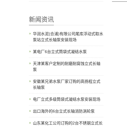
新闻资讯
华润水泥(合浦)有限公司尾库浮动式取水
泵站立式长轴泵安装现场
某电厂6台立式筒袋式凝结水泵
天津某客户定制的耐磨耐腐蚀立式长轴
泵
安徽某兄弟水泵厂家订购的高扬程立式
长轴泵
电厂立式多级筒袋式凝结水泵安装现场
出口海外的6台立式长轴消防涡轮泵
山东某化工公司订购的2台不锈钢立式长