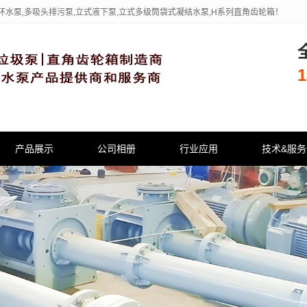
环水泵,多吸头排污泵,立式液下泵,立式多级筒袋式凝结水泵,H系列直角齿轮箱！
1
产品展示
公司相册
行业应用
技术&服务