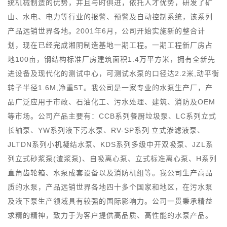
统机械制造的优势，并且与时俱进，依托人才优势，研发了矿
山、水电、电力等行业的报警、预警及自动控制系统，该系列
产品远销世界各地。2001年6月，公司开始实施新的整合计
划，现在已经完成湘阴制造基地一期工程。一期工程新厂房占
地100亩，钢结构标准厂房建筑面积1.4万平方米，拥有全新先
进设备及现代化的测试中心，可测试水泵的口径达2.2米,动平衡
转子半径1.6M,净重5T。
我公司是一家专业的水泵生产厂，产
品广泛应用于市政、石油化工、污水处理、建筑、消防及OEM
等市场。
公司产品主要有：CCB系列餐厨垃圾泵、LC系列立式
长轴泵、YW系列液下
污水泵、RV-SP系列
立式
渗滤液泵、
JLTDN系列小机凝结水泵、KDS系列多级中开
双吸
泵、JZL系
列立式砂浆泵(渣浆泵)、自吸离心泵、立式标准离心泵、H系列
直角齿轮箱、水泵成套设备以及消防机组等。
我公司生产高品
质的水泵，产品远销世界各地四十多个国家和地区，在污水泵
及液下泵生产领域具有较强的国际影响力。
公司一贯秉承精益
求精的精神，致力于为客户提供高品质、高性能的水泵产品。