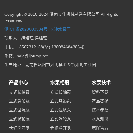
Copyright © 2010-2024 湖南立佳机械制造有限公司 All Rights
Reserved.
湘ICP备2023000934号
长沙水泵厂
联系人：胡经理 易经理
手机：18507312158(胡) 13808468438(易)
邮箱：sale@ljpump.net
生产地址：湖南省岳阳市湘阴县金龙镇湘阴工业园
产品中心
水泵相册
水泵技术
立式长轴泵
立式长轴泵
资料下载
立式悬吊泵
立式悬吊泵
产品答疑
立式湿坑泵
立式湿坑泵
技术参数
立式涡轮泵
立式涡轮泵
水泵知识
长轴深井泵
长轴深井泵
质保售后