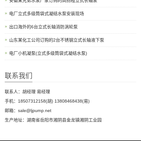
安徽某兄弟水泵厂家订购的高扬程立式长轴泵
电厂立式多级筒袋式凝结水泵安装现场
出口海外的6台立式长轴消防涡轮泵
山东某化工公司订购的2台不锈钢立式长轴液下泵
电厂小机凝泵(立式多级筒袋式凝结水泵)
联系我们
联系人：胡经理 易经理
手机：18507312158(胡) 13808468438(易)
邮箱：sale@ljpump.net
生产地址：湖南省岳阳市湘阴县金龙镇湘阴工业园