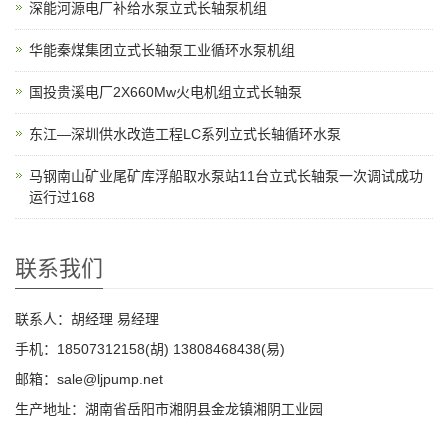
深能河源电厂补给水泵立式长轴泵机组
华能秦煤集团立式长轴泵工业循环水泵机组
国投贵溪电厂2X660Mw火电机组立式长轴泵
东江—深圳供水改造工程LC系列立式长轴循环水泵
马钢南山矿业尾矿库浮船取水泵站11台立式长轴泵一次调试成功
运行过168
联系我们
联系人：胡经理 易经理
手机：18507312158(胡) 13808468438(易)
邮箱：sale@ljpump.net
生产地址：湖南省岳阳市湘阴县金龙镇湘阴工业园