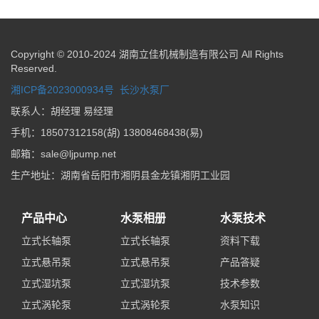
Copyright © 2010-2024 湖南立佳机械制造有限公司 All Rights
Reserved.
湘ICP备2023000934号
长沙水泵厂
联系人：胡经理 易经理
手机：18507312158(胡) 13808468438(易)
邮箱：sale@ljpump.net
生产地址：湖南省岳阳市湘阴县金龙镇湘阴工业园
产品中心
水泵相册
水泵技术
立式长轴泵
立式长轴泵
资料下载
立式悬吊泵
立式悬吊泵
产品答疑
立式湿坑泵
立式湿坑泵
技术参数
立式涡轮泵
立式涡轮泵
水泵知识