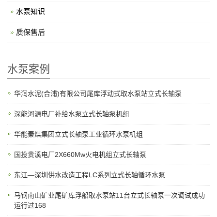
水泵知识
质保售后
水泵案例
华润水泥(合浦)有限公司尾库浮动式取水泵站立式长轴泵
深能河源电厂补给水泵立式长轴泵机组
华能秦煤集团立式长轴泵工业循环水泵机组
国投贵溪电厂2X660Mw火电机组立式长轴泵
东江—深圳供水改造工程LC系列立式长轴循环水泵
马钢南山矿业尾矿库浮船取水泵站11台立式长轴泵一次调试成功
运行过168