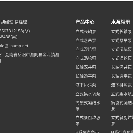
胡经理 易经理
产品中心
水泵相册
507312158(胡)
立式长轴泵
立式长轴泵
68438(易)
立式悬吊泵
立式悬吊泵
e@ljpump.net
立式湿坑泵
立式湿坑泵
址：湖南省岳阳市湘阴县金龙镇湘
立式涡轮泵
立式涡轮泵
园
长轴深井泵
长轴深井泵
长轴透平泵
长轴透平泵
液下排污泵
液下排污泵
立式集水坑泵
立式集水坑
筒袋式凝结水
筒袋式凝结
泵
泵
立式餐厨垃圾
立式餐厨垃
泵
泵
H系列直角齿
H系列直角