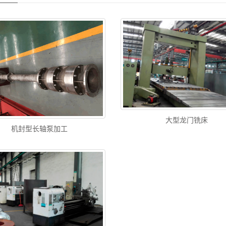
大型龙门铣床
机封型长轴泵加工