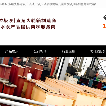
环水泵,多吸头排污泵,立式液下泵,立式多级筒袋式凝结水泵,H系列直角齿轮箱！
1
产品展示
公司相册
行业应用
技术&服务