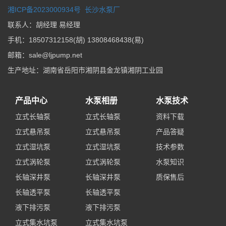
湘ICP备2023000934号
长沙水泵厂
联系人：胡经理 易经理
手机：18507312158(胡) 13808468438(易)
邮箱：sale@ljpump.net
生产地址：湖南省岳阳市湘阴县金龙镇湘阴工业园
产品中心
水泵相册
水泵技术
立式长轴泵
立式长轴泵
资料下载
立式悬吊泵
立式悬吊泵
产品答疑
立式湿坑泵
立式湿坑泵
技术参数
立式涡轮泵
立式涡轮泵
水泵知识
长轴深井泵
长轴深井泵
质保售后
长轴透平泵
长轴透平泵
液下排污泵
液下排污泵
立式集水坑泵
立式集水坑泵