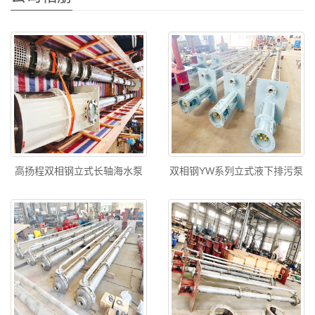
高扬程双相钢立式长轴海水泵
双相钢YW系列立式液下排污泵