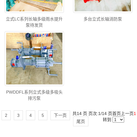
立式LC系列长轴多级雨水提升
多台立式长轴消防泵
泵待发货
PWDDFL系列立式多级多吸头
排污泵
共14 页 页次:1/14 页
首页
上一页
1
2
3
4
5
下一页
转到
尾页