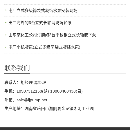
安徽某兄弟水泵厂家订购的高扬程立式长轴泵
电厂立式多级筒袋式凝结水泵安装现场
出口海外的6台立式长轴消防涡轮泵
山东某化工公司订购的2台不锈钢立式长轴液下泵
电厂小机凝泵(立式多级筒袋式凝结水泵)
联系我们
联系人：胡经理 易经理
手机：18507312158(胡) 13808468438(易)
邮箱：sale@ljpump.net
生产地址：湖南省岳阳市湘阴县金龙镇湘阴工业园