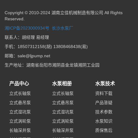
Copyright © 2010-2024 湖南立佳机械制造有限公司 All Rights
Reserved.
湘ICP备2023000934号
长沙水泵厂
联系人：胡经理 易经理
手机：18507312158(胡) 13808468438(易)
邮箱：sale@ljpump.net
生产地址：湖南省岳阳市湘阴县金龙镇湘阴工业园
产品中心
水泵相册
水泵技术
立式长轴泵
立式长轴泵
资料下载
立式悬吊泵
立式悬吊泵
产品答疑
立式湿坑泵
立式湿坑泵
技术参数
立式涡轮泵
立式涡轮泵
水泵知识
长轴深井泵
长轴深井泵
质保售后