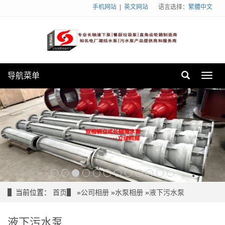
手机网站
|
英文网站
语言选择：
繁體中文
导航菜单
Toggl
navig
当前位置：
首页
»
公司相册
»
水泵相册
»
液下污水泵